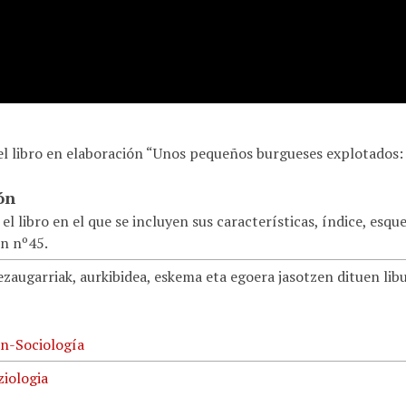
el libro en elaboración “Unos pequeños burgueses explotados:
ón
el libro en el que se incluyen sus características, índice, esqu
ón nº45.
zaugarriak, aurkibidea, eskema eta egoera jasotzen dituen libu
ón-Sociología
ziologia