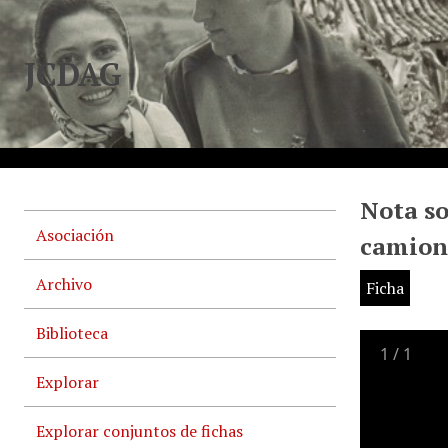
JCDAG
Nota so
Asociación
camion
Archivo
Ficha
Biblioteca
1
/
1
Explorar
Explorar conjuntos de fichas