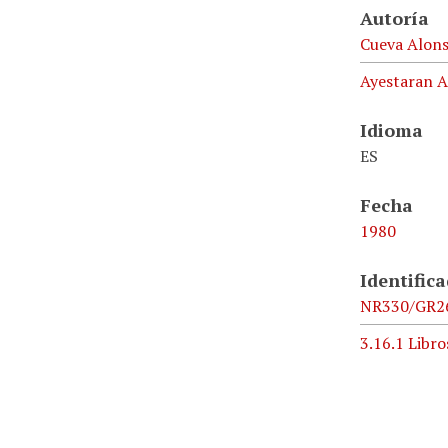
Autoría
Cueva Alons
Ayestaran A
Idioma
ES
Fecha
1980
Identific
NR330/GR2
3.16.1 Libro
Formato
29 páginas