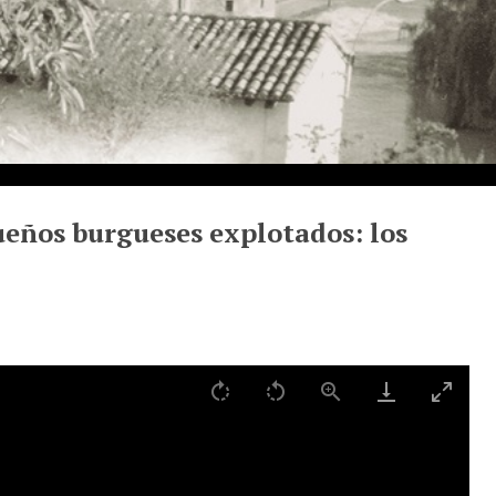
ueños burgueses explotados: los