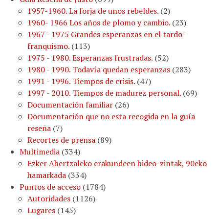
1957-1960. La forja de unos rebeldes.
(
2
)
1960- 1966 Los años de plomo y cambio.
(
23
)
1967 - 1975 Grandes esperanzas en el tardo-
franquismo.
(
113
)
1975 - 1980. Esperanzas frustradas.
(
52
)
1980 - 1990. Todavía quedan esperanzas
(
283
)
1991 - 1996. Tiempos de crisis.
(
47
)
1997 - 2010. Tiempos de madurez personal.
(
69
)
Documentación familiar
(
26
)
Documentación que no esta recogida en la guía
reseña
(
7
)
Recortes de prensa
(
89
)
Multimedia
(
334
)
Ezker Abertzaleko erakundeen bideo-zintak, 90eko
hamarkada
(
334
)
Puntos de acceso
(
1784
)
Autoridades
(
1126
)
Lugares
(
145
)