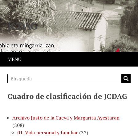
JCDAG
MENU
Cuadro de clasificación de JCDAG
Archivo Justo de la Cueva y Margarita Ayestaran
(
808
)
01. Vida personal y familiar
(
32
)