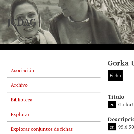
JCDAG
Gorka U
Asociación
Ficha
Archivo
Título
Biblioteca
eu
Gorka U
Explorar
Descripci
eu
95.6.30
Explorar conjuntos de fichas