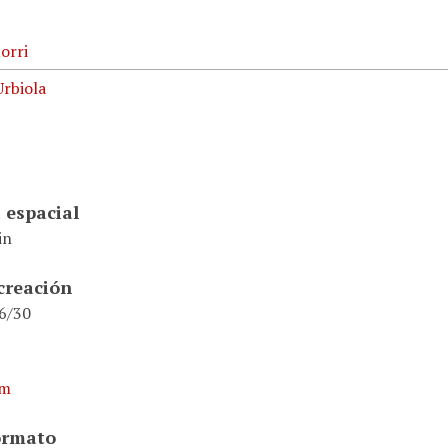
orri
Urbiola
 espacial
in
creación
6/30
mm
ormato