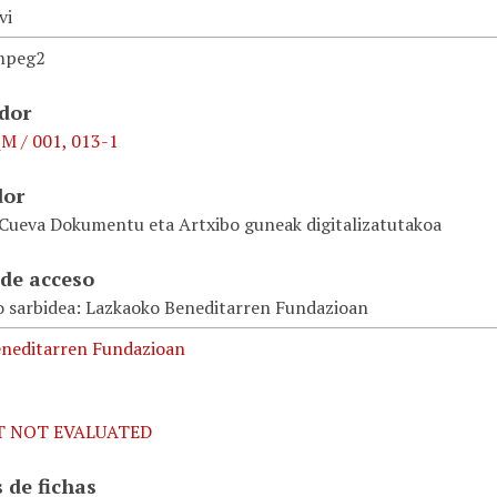
vi
mpeg2
ador
M / 001, 013-1
dor
 Cueva Dokumentu eta Artxibo guneak digitalizatutakoa
de acceso
o sarbidea: Lazkaoko Beneditarren Fundazioan
neditarren Fundazioan
T NOT EVALUATED
 de fichas