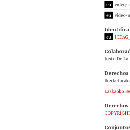
eu
video/a
eu
video/
Identific
eu
JCDAG_
Colabora
Justo De La
Derechos 
Ikerketarak
Lazkaoko Be
Derechos
COPYRIGH
Conjuntos