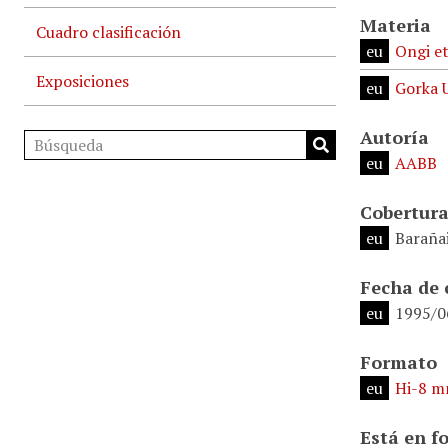
Materia
Cuadro clasificación
eu
Ongi et
Exposiciones
eu
Gorka 
Autoría
eu
AABB
Cobertura
eu
Baraña
Fecha de 
eu
1995/0
Formato
eu
Hi-8 
Está en f