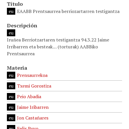
Título
eu
EAABB Prentsaurrea berriozartarren testigantza
Descripción
eu
Iruñea Berriotzartaren testigantza 94.3.22 Jaime
Irribarren eta besteak… (torturak) AABBiko
Prentsaurrea
Materia
eu
Prensaurrekoa
eu
Txemi Gorostiza
eu
Peio Abadia
eu
Jaime Iribarren
eu
Jon Castañares
eu
Felix Puyo