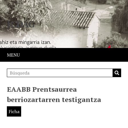
JCDAG
MENU
EAABB Prentsaurrea
berriozartarren testigantza
Ficha