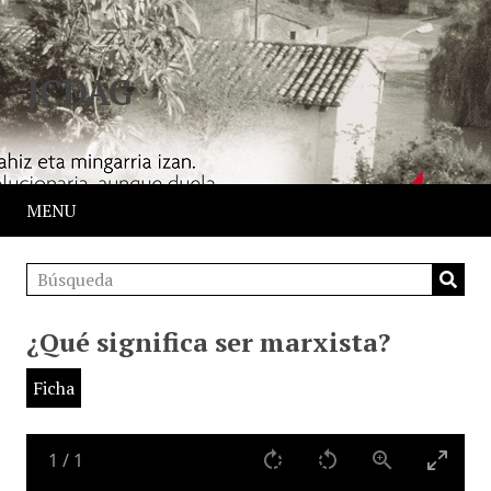
JCDAG
MENU
¿Qué significa ser marxista?
Ficha
1
/
1