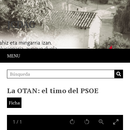
JCDAG
MENU
La OTAN: el timo del PSOE
Ficha
1
/
1