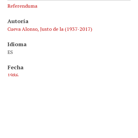
Referenduma
Autoría
Cueva Alonso, Justo de la (1937-2017)
Idioma
ES
Fecha
1986
Identificador
NR988/GR607
2.3.3 Charla política, jornadas políticas (esquemas,
textos).
Formato