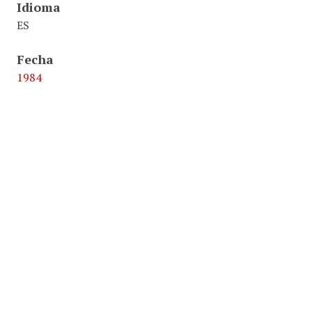
Idioma
ES
Fecha
1984
Identificador
NR526/GR520
2.3.1.2 1980-2010 Militancia en el MLNV.
Formato
2 página
Original Format
Impresión regular
Texto
Juridico