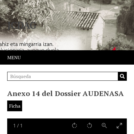
JCDAG
MENU
Anexo 14 del Dossier AUDENASA
Ficha
1
/
1