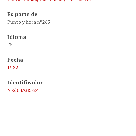
Es parte de
Punto y hora nº263
Idioma
ES
Fecha
1982
Identificador
NR604/GR324
2.3.4.2 Artículos EGIN y PUNTO y HORA.
Formato
1 página de revista
3 páginas