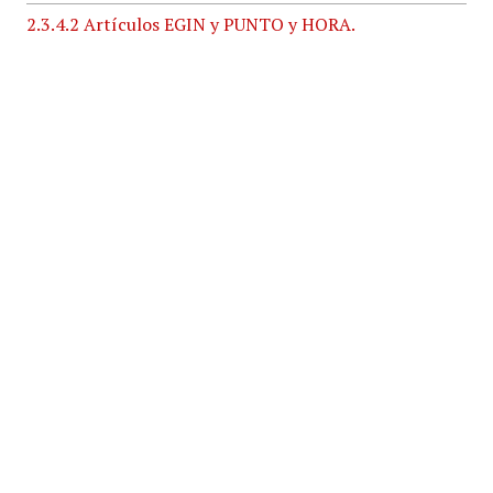
2.3.4.2 Artículos EGIN y PUNTO y HORA.
Formato
1 página de revista
Original Format
Impresión extensa
Texto
Artículo
Tipo
Hemeroteca (HEM)
Derechos
creative commons cc by-sa 4.0 license
Titular de los derechos