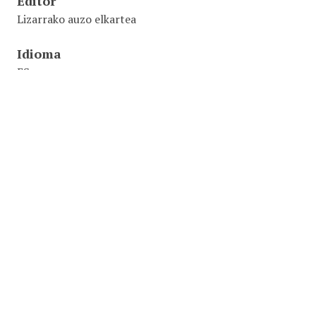
Editor
Lizarrako auzo elkartea
Idioma
ES
Fecha
1981
Identificador
NR369/GR272
2.3.4.6 Panfletos.
Formato
1 página
Original Format
Impresión regular