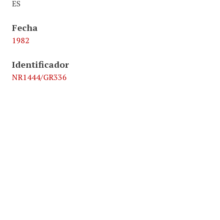
ES
Fecha
1982
Identificador
NR1444/GR336
2.3.4.2 Artículos EGIN y PUNTO y HORA.
Formato
4 páginas
1 página de periódico
Original Format
Mecanografía
Impresión extensa