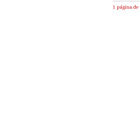
1 página de
Original 
Mecanograf
Impresión e
Texto
Artículo
Tipo
Hemeroteca
Derechos
creative co
Titular d
Justo de la