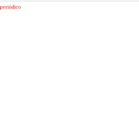
 periódico
Format
ía
xtensa
 (HEM)
mmons cc by-sa 4.0 license
e los derechos
 Cueva Dokumentu eta Artxibo Gunea