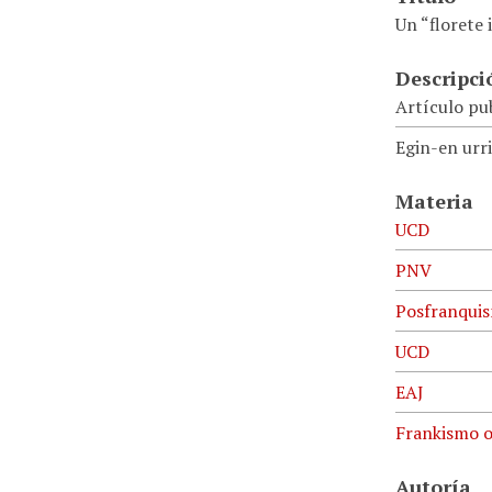
Un “florete
Descripci
Artículo pub
Egin-en urri
Materia
UCD
PNV
Posfranqui
UCD
EAJ
Frankismo 
Autoría