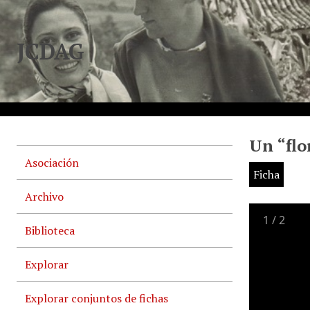
JCDAG
Un “flo
Asociación
Ficha
Archivo
1
/
2
Biblioteca
Explorar
Explorar conjuntos de fichas