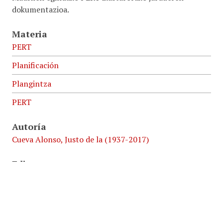
dokumentazioa.
Materia
PERT
Planificación
Plangintza
PERT
Autoría
Cueva Alonso, Justo de la (1937-2017)
Editor
Instituto de Estudios Profesionales Superiores del
Centro de Estudios Universitarios (C.E.U.)
Idioma