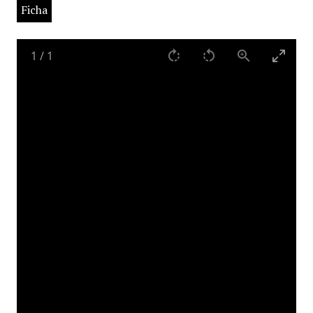
Ficha
1
/
1