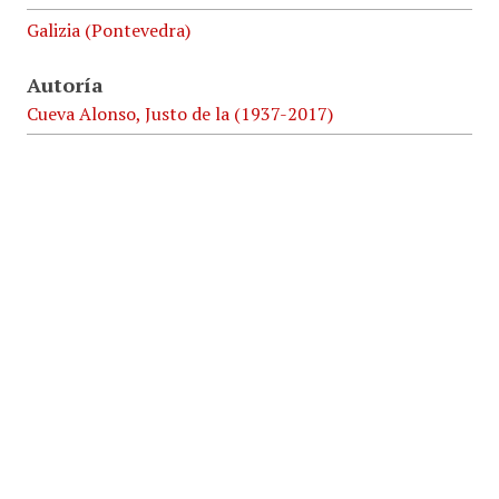
Galizia (Pontevedra)
Autoría
Cueva Alonso, Justo de la (1937-2017)
Ayestaran Aranaz, Margarita (1934-2011)
Idioma
ES
Fecha
1974
Identificador
NR172/GR152
3.13 Investigaciones sociológicas con trabajos de
campo 1967-2004