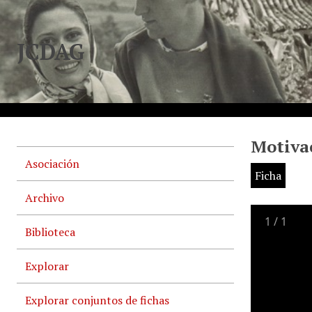
JCDAG
Motivac
Asociación
Ficha
Archivo
1
/
1
Biblioteca
Explorar
Explorar conjuntos de fichas