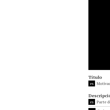
Título
es
Motivac
Descripci
es
Parte d