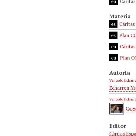
eu
Caritas
Materia
es
Cáritas
es
Plan C
eu
Cáritas
eu
Plan C
Autoría
Ver todo fichas 
Echarren Ys
Ver todo fichas 
Cuev
Editor
Cáritas Espa