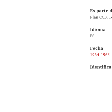
Es parte 
Plan CCB. T
Idioma
ES
Fecha
1964-1965
Identific
NR1479/GR
Está o es
Plan C.C.B. 
Formato
5 páginas