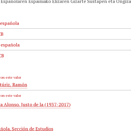
 Españolaren Espainiako Elizaren Gizarte Sustapen eta Ongiza
 española
CB
 española
CB
con este valor
túriz, Ramón
con este valor
a Alonso, Justo de la (1937-2017)
ñola. Sección de Estudios