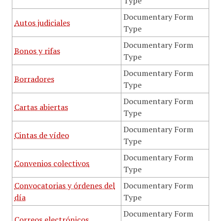
Type
Documentary Form
Autos judiciales
Type
Documentary Form
Bonos y rifas
Type
Documentary Form
Borradores
Type
Documentary Form
Cartas abiertas
Type
Documentary Form
Cintas de vídeo
Type
Documentary Form
Convenios colectivos
Type
Convocatorias y órdenes del
Documentary Form
día
Type
Documentary Form
Correos electrónicos