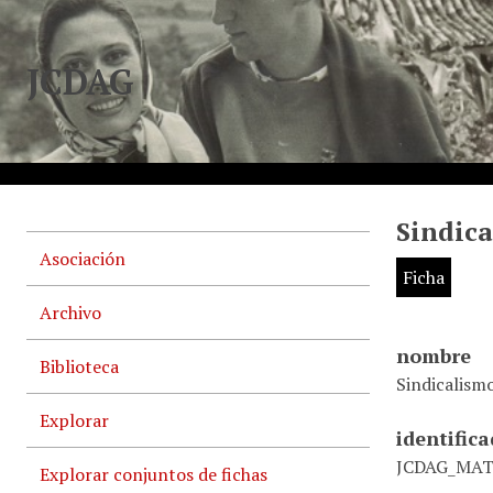
JCDAG
Sindic
Asociación
Ficha
Archivo
nombre
Biblioteca
Sindicalism
Explorar
identific
JCDAG_MAT
Explorar conjuntos de fichas