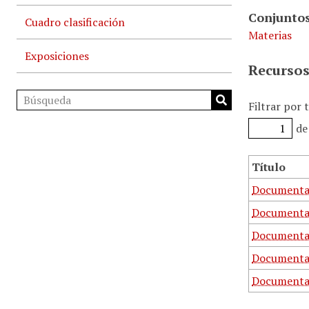
Conjuntos
Cuadro clasificación
Materias
Exposiciones
Recursos
Filtrar por 
de
Título
Documentac
Documentac
Documentac
Documentac
Documentac