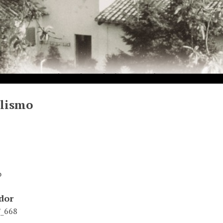
alismo
o
ador
_668