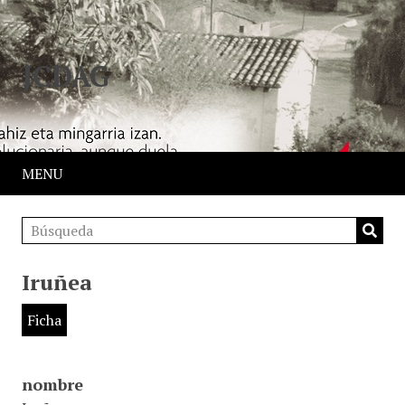
JCDAG
MENU
Iruñea
Ficha
nombre