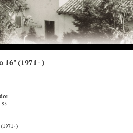
 16" (1971- )
ador
_85
 (1971- )