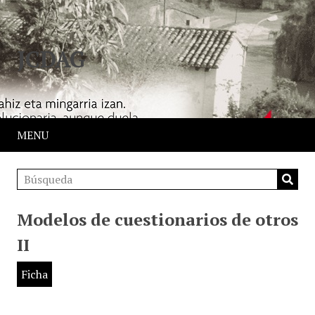
JCDAG
MENU
Modelos de cuestionarios de otros
II
Ficha