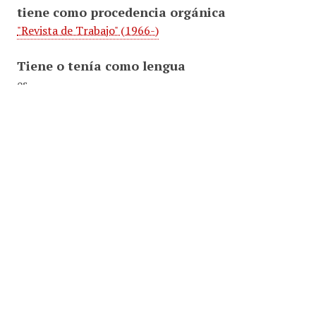
tiene como procedencia orgánica
"Revista de Trabajo" (1966-)
Tiene o tenía como lengua
es
Tiene como tipo documental
Publicaciones periódicas
Artículos
Tiene o tenía como materia
Migración
Sociología rural y urbana
Tiene o tenía como localización
España