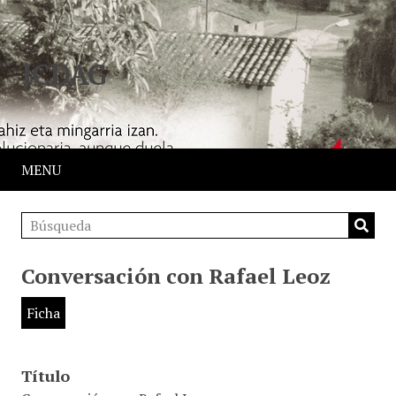
JCDAG
MENU
Conversación con Rafael Leoz
Ficha
Título