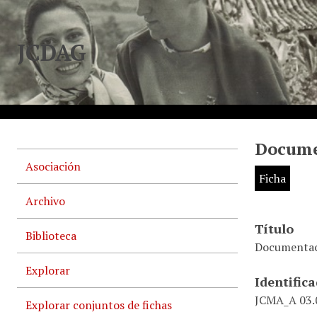
JCDAG
Documen
Asociación
Ficha
Archivo
Título
Biblioteca
Documentació
Explorar
Identific
JCMA_A 03.0
Explorar conjuntos de fichas