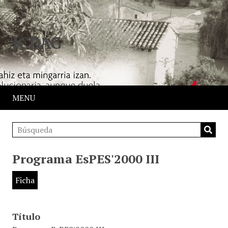
JCDAG
MENU
Programa EsPES'2000 III
Ficha
Título