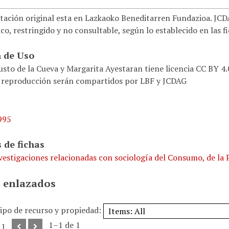
ación original esta en Lazkaoko Beneditarren Fundazioa. JCDAG
co, restringido y no consultable, según lo establecido en las f
 de Uso
usto de la Cueva y Margarita Ayestaran tiene licencia CC BY 4
 reproducción serán compartidos por LBF y JCDAG
995
 de fichas
vestigaciones relacionadas con sociología del Consumo, de la P
 enlazados
tipo de recurso y propiedad:
1–1 de 1
 1