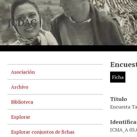
JCDAG
Encuest
Asociación
Ficha
Archivo
Título
Biblioteca
Encuesta Ta
Explorar
Identific
JCMA_A 03.0
Explorar conjuntos de fichas