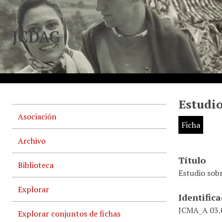
JCDAG
Estudio
Asociación
Ficha
Archivo
Título
Biblioteca
Estudio sobr
Explorar
Identific
JCMA_A 03.0
Explorar conjuntos de fichas