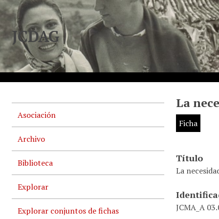
JCDAG
La nece
Asociación
Ficha
Archivo
Título
Biblioteca
La necesida
Explorar
Identific
JCMA_A 03.0
Explorar conjuntos de fichas