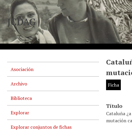
JCDAG
Cataluñ
Asociación
mutaci
Archivo
Ficha
Biblioteca
Título
Explorar
Cataluña ¿a
mutación ca
Explorar conjuntos de fichas