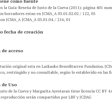
tiene como fuente
en la Guía-Reseña de Justo de la Cueva (2011): página 401 nu
los borradores estan en JCMA_A 03.01.02.02 / 122, 03
con JCMA_A JCMA_A 03.01.04. / 216, 01
o fecha de creación
 de acceso
ación original esta en Lazkaoko Beneditarren Fundazioa. JCDAG
co, restringido y no consultable, según lo establecido en las f
 de Uso
usto de la Cueva y Margarita Ayestaran tiene licencia CC BY 4
 reproducción serán compartidos por LBF y JCDAG