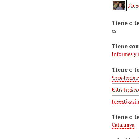
Cuev
Tiene o t
es
Tiene co
Informes y
Tiene o t
Sociología e
Estrategias 
Investigació
Tiene o t
Catalunya