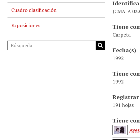
Identific
Cuadro clasificación
JCMA_A 03.0
Exposiciones
Tiene com
Carpeta
Fecha(s)
1992
Tiene com
1992
Registrar
191 hojas
Tiene com
Ayes