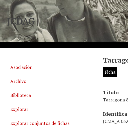
JCDAG
Tarrago
Asociación
Ficha
Archivo
Título
Biblioteca
Tarragona 8
Explorar
Identific
JCMA_A 03.0
Explorar conjuntos de fichas