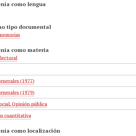
enía como lengua
mo tipo documental
 memorias
enía como materia
lectoral
generales (1977)
generales (1979)
ocial. Opinión pública
n cuantitativa
enía como localización