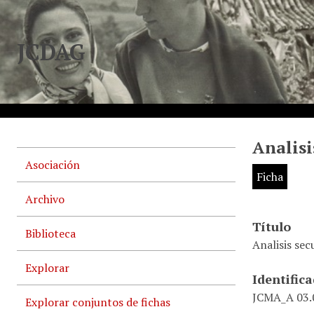
JCDAG
Analisi
Asociación
Ficha
Archivo
Título
Biblioteca
Analisis sec
Explorar
Identific
JCMA_A 03.0
Explorar conjuntos de fichas