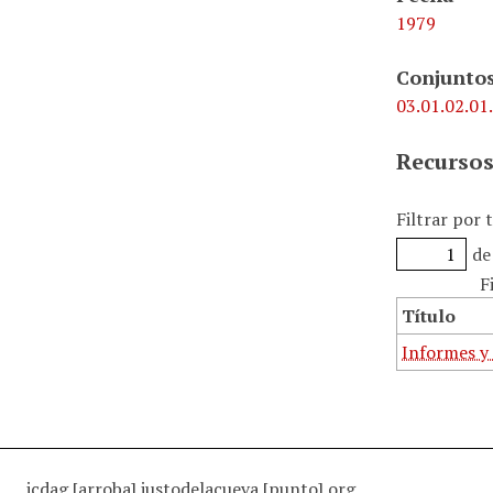
1979
Conjuntos
03.01.02.01.
Recursos
Filtrar por 
de
F
Título
Informes y
jcdag [arroba] justodelacueva [punto] org