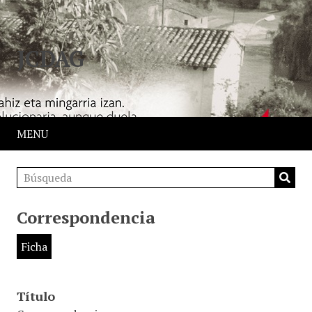
JCDAG
MENU
Correspondencia
Ficha
Título