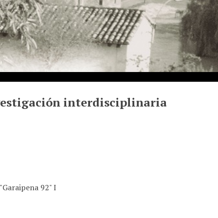
stigación interdisciplinaria
"Garaipena 92" I