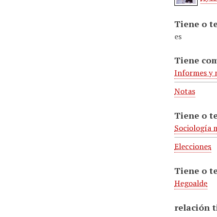
Tiene o t
es
Tiene co
Informes y
Notas
Tiene o t
Sociología m
Elecciones
Tiene o t
Hegoalde
relación 