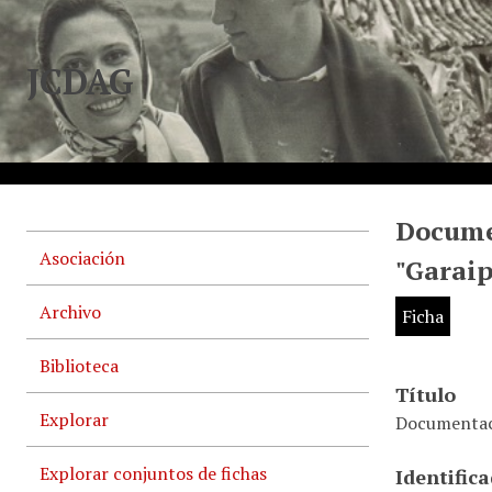
JCDAG
Documen
Asociación
"Garaip
Archivo
Ficha
Biblioteca
Título
Explorar
Documentaci
Explorar conjuntos de fichas
Identific