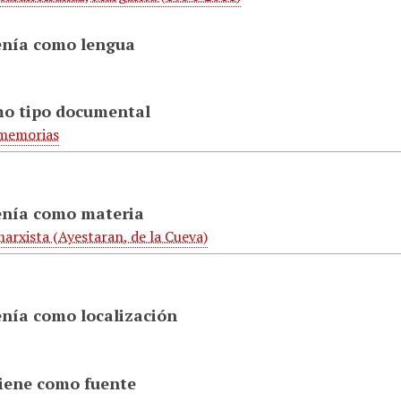
enía como lengua
mo tipo documental
 memorias
enía como materia
arxista (Ayestaran, de la Cueva)
enía como localización
tiene como fuente