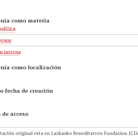
enía como materia
olítica
ernos
n interna
enía como localización
o fecha de creación
 de acceso
ación original esta en Lazkaoko Beneditarren Fundazioa. JCDAG