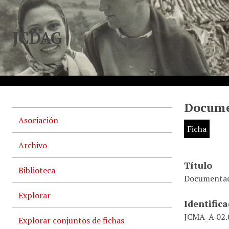
JCDAG
Documen
Asociación
Ficha
Archivo
Título
Biblioteca
Documentaci
Explorar
Identific
JCMA_A 02.0
Explorar conjuntos de fichas