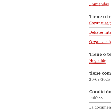
Enmiendas
Tiene o t
Coyuntura p
Debates int
Organizació
Tiene o t
Hegoalde
tiene com
30/07/2023
Condición
Público
La document