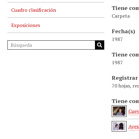
Tiene com
Cuadro clasificación
Carpeta
Exposiciones
Fecha(s)
1987
Tiene com
1987
Registrar
70 hojas, re
Tiene com
Cuev
Ayes