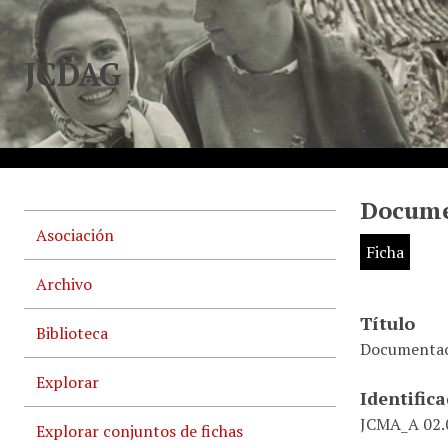
JCDAG
Docume
Asociación
Ficha
Archivo
Título
Biblioteca
Documentaci
Explorar
Identific
JCMA_A 02.0
Explorar conjuntos de fichas