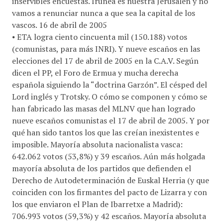
inservibles encuestas. Iruñea es nuestra Jerusalén y no
vamos a renunciar nunca a que sea la capital de los
vascos. 16 de abril de 2005
⦁ ETA logra ciento cincuenta mil (150.188) votos
(comunistas, para más INRI). Y nueve escaños en las
elecciones del 17 de abril de 2005 en la C.A.V. Según
dicen el PP, el Foro de Ermua y mucha derecha
española siguiendo la “doctrina Garzón”. El césped del
Lord inglés y Trotsky. O cómo se componen y cómo se
han fabricado las masas del MLNV que han logrado
nueve escaños comunistas el 17 de abril de 2005. Y por
qué han sido tantos los que las creían inexistentes e
imposible. Mayoría absoluta nacionalista vasca:
642.062 votos (53,8%) y 39 escaños. Aún más holgada
mayoría absoluta de los partidos que defienden el
Derecho de Autodeterminación de Euskal Herria (y que
coinciden con los firmantes del pacto de Lizarra y con
los que enviaron el Plan de Ibarretxe a Madrid):
706.993 votos (59,3%) y 42 escaños. Mayoría absoluta