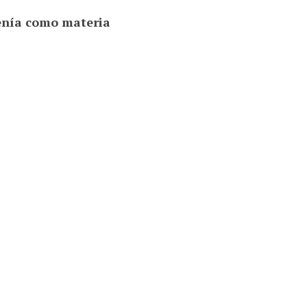
enía como materia
olítica
o histórico
ases
enía como localización
tiene como fuente
en la Guía-Reseña de Justo de la Cueva (2011): página 235 nú
o fecha de creación