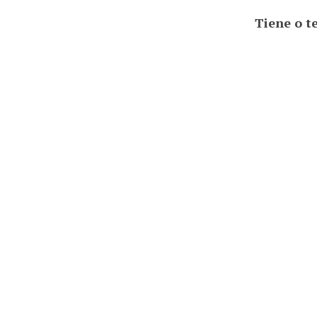
Tiene o t
Coyuntura p
Materialism
Lucha de cl
Tiene o t
Iruñea
Donostia
Hegoalde
relación 
Referencia 
tiene com
19/05/2023