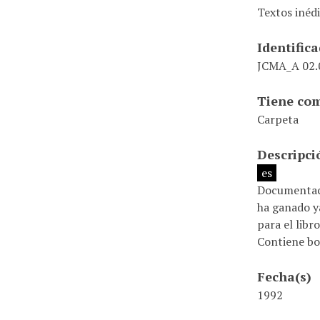
Textos inédi
Identific
JCMA_A 02.0
Tiene com
Carpeta
Descripci
es
Documentaci
ha ganado ya
para el libr
Contiene bor
Fecha(s)
1992