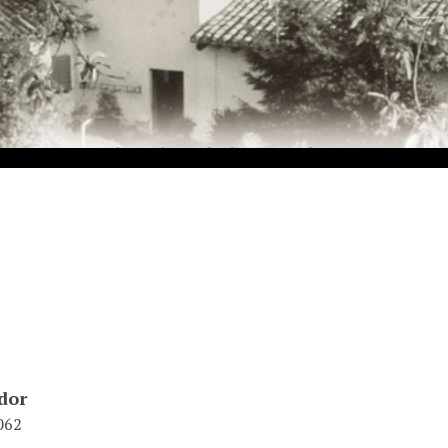
ador
062