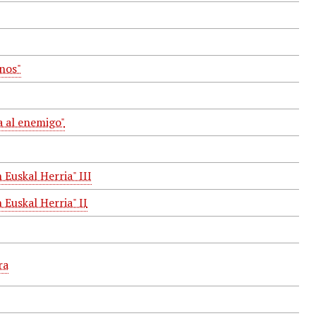
nos"
a al enemigo"
Euskal Herria" III
Euskal Herria" II
ra