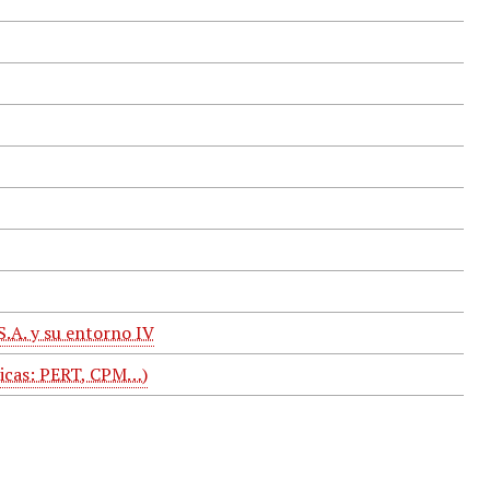
S.A. y su entorno IV
nicas: PERT, CPM…)