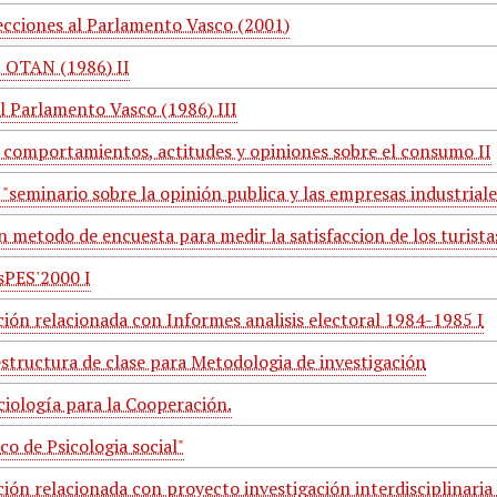
ecciones al Parlamento Vasco (2001)
 OTAN (1986) II
al Parlamento Vasco (1986) III
 comportamientos, actitudes y opiniones sobre el consumo II
"seminario sobre la opinión publica y las empresas industrial
 metodo de encuesta para medir la satisfaccion de los turista
sPES'2000 I
ón relacionada con Informes analisis electoral 1984-1985 I
estructura de clase para Metodologia de investigación
ciología para la Cooperación.
co de Psicologia social"
ón relacionada con proyecto investigación interdisciplinaria 