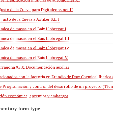
bre la fabricación mundial de automoviles XI
Justo de la Cueva para Digitalcons.net II
 Justo de la Cueva a Aztiker S.L. I
mica de masas en el Baix Llobregat I
mica de masas en el Baix Llobregat III
amica de masas en el Baix Llobregat IV
amica de masas en el Baix Llobregat V
rragona 95 X. Documentación auxiliar
acionados con la factoria en Erandio de Dow Chemical Iberica 
e Programación y control del desarrollo de un proyecto (Téc
ión económica, apremios y embargos
mentary form type