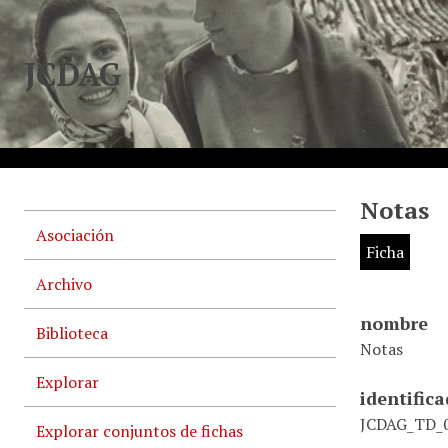
JCDAG
Notas
Asociación
Ficha
Archivo
nombre
Biblioteca
Notas
Explorar
identific
JCDAG_TD_
Explorar conjuntos de fichas