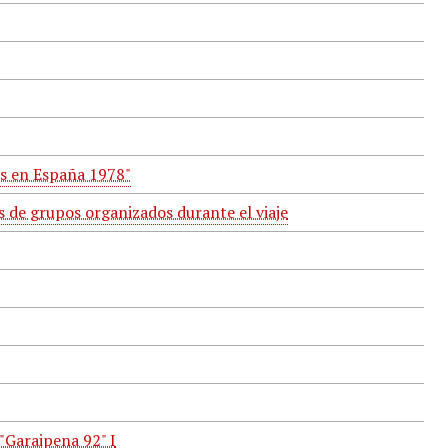
es en España 1978"
s de grupos organizados durante el viaje
"Garaipena 92" I