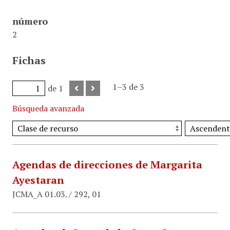
número
2
Fichas
1–3 de 3
de 1
Búsqueda avanzada
Agendas de direcciones de Margarita
Ayestaran
JCMA_A 01.03. / 292, 01