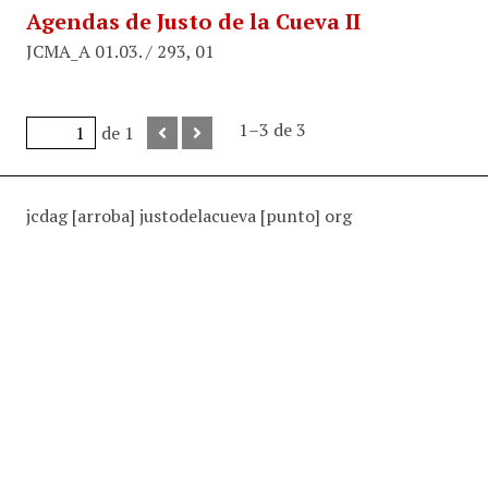
Agendas de Justo de la Cueva II
JCMA_A 01.03. / 293, 01
1–3 de 3
de 1
jcdag [arroba] justodelacueva [punto] org