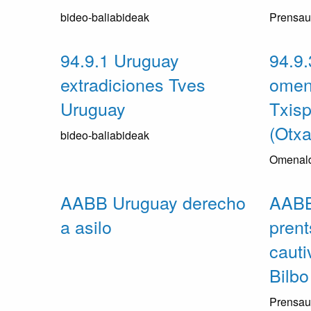
bideo-baliabideak
Prensau
94.9.1 Uruguay
94.9.
extradiciones Tves
omena
Uruguay
Txis
(Otxa
bideo-baliabideak
Omenal
AABB Uruguay derecho
AABB
a asilo
prent
cauti
Bilbo
Prensau