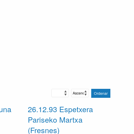
Ordenar
guna
26.12.93 Espetxera
Pariseko Martxa
(Fresnes)