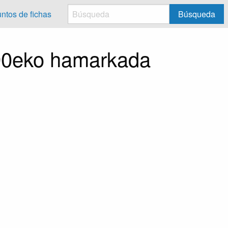
untos de fichas
Búsqueda
 90eko hamarkada