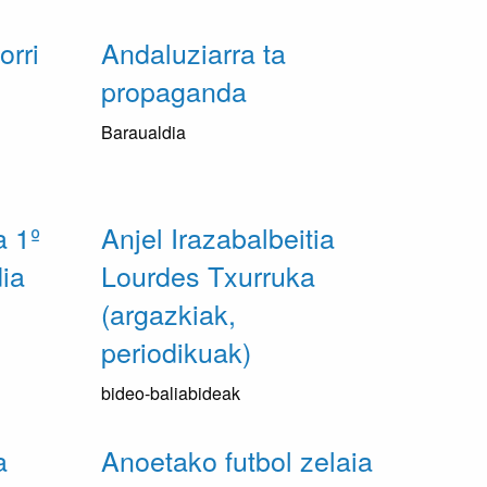
orri
Andaluziarra ta
propaganda
Baraualdia
a 1º
Anjel Irazabalbeitia
ia
Lourdes Txurruka
(argazkiak,
periodikuak)
bideo-baliabideak
a
Anoetako futbol zelaia