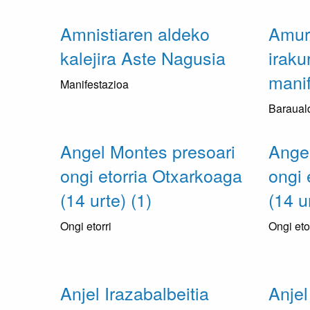
Amnistiaren aldeko
Amur
kalejira Aste Nagusia
iraku
manif
Manifestazioa
Baraual
Angel Montes presoari
Angel
ongi etorria Otxarkoaga
ongi 
(14 urte) (1)
(14 u
Ongi etorri
Ongi eto
Anjel Irazabalbeitia
Anjel