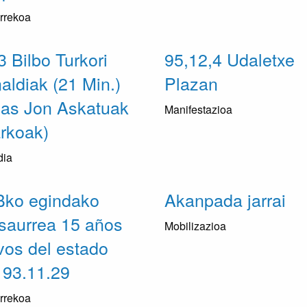
rrekoa
3 Bilbo Turkori
95,12,4 Udaletxe
ldiak (21 Min.)
Plazan
pas Jon Askatuak
Manifestazioa
rkoak)
dia
ko egindako
Akanpada jarrai
saurrea 15 años
Mobilizazioa
vos del estado
 93.11.29
rrekoa