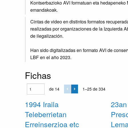
Kontserbazioko AVI formatuan eta hedapeneko M
emandakoak.
Cintas de video en distintos formatos recuperad
realizadas por organizaciones de la Izquierda 
de ilegalización.
Han sido digitalizadas en formato AVI de conse
LBF en el año 2023.
Fichas
de 14
1–25 de 334
1994 Iraila
23an
Teleberrietan
Pres
Erreinserzioa etc
Lema