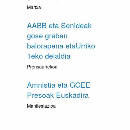
Martxa
AABB eta Senideak
gose greban
balorapena etaUrriko
1eko deialdia
Prensaurrekoa
Amnistia eta GGEE
Presoak Euskadira
Manifestazioa