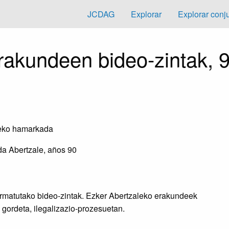
JCDAG
Explorar
Explorar conj
erakundeen bideo-zintak,
0eko hamarkada
da Abertzale, años 90
rmatutako bideo-zintak. Ezker Abertzaleko erakundeek
gordeta, ilegalizazio-prozesuetan.