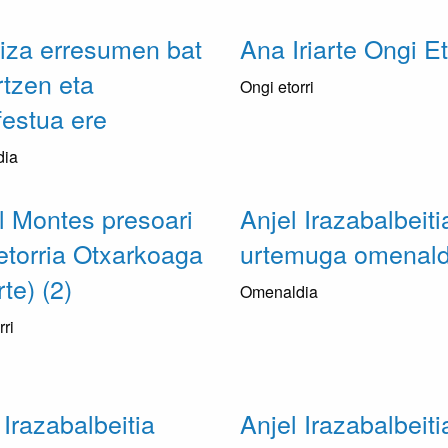
iza erresumen bat
Ana Iriarte Ongi Et
rtzen eta
Ongi etorri
estua ere
dia
 Montes presoari
Anjel Irazabalbeiti
etorria Otxarkoaga
urtemuga omenald
rte) (2)
Omenaldia
rri
 Irazabalbeitia
Anjel Irazabalbeiti