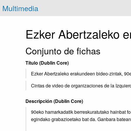
Multimedia
Ezker Abertzaleko 
Conjunto de fichas
Título
(Dublin Core)
Ezker Abertzaleko erakundeen bideo-zintak, 9
Cintas de video de organizaciones de la Izquier
Descripción
(Dublin Core)
90eko hamarkadatik berreskuratutako hainbat fo
egindako grabazioetako bat da. Ganbara batean 