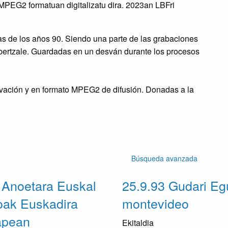
PEG2 formatuan digitalizatu dira. 2023an LBFri
as de los años 90. Siendo una parte de las grabaciones
Abertzale. Guardadas en un desván durante los procesos
rvación y en formato MPEG2 de difusión. Donadas a la
Búsqueda avanzada
 Anoetara Euskal
25.9.93 Gudari E
oak Euskadira
montevideo
pean
Ekitaldia