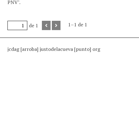
PNV".
1–1 de 1
de 1
jcdag [arroba] justodelacueva [punto] org