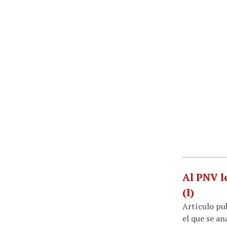
Al PNV l
(I)
Artículo pub
el que se an