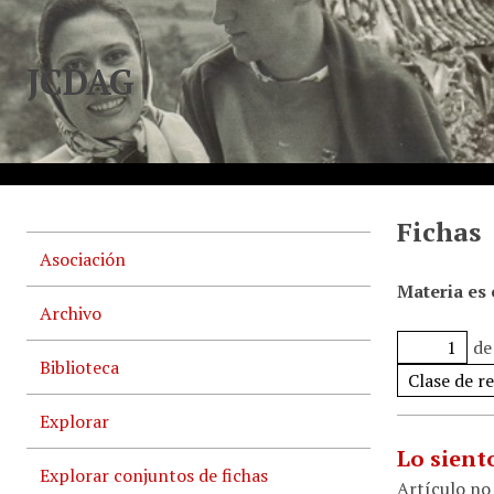
JCDAG
Fichas
Asociación
Materia es
Archivo
de
Biblioteca
Explorar
Lo sient
Explorar conjuntos de fichas
Artículo no