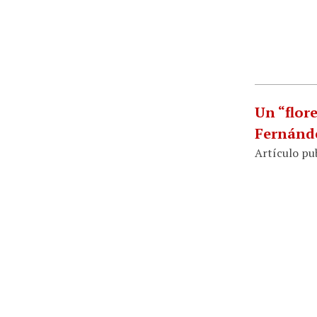
Un “flor
Fernánd
Artículo pub