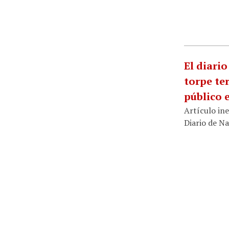
El diari
torpe te
público 
Artículo ine
Diario de N