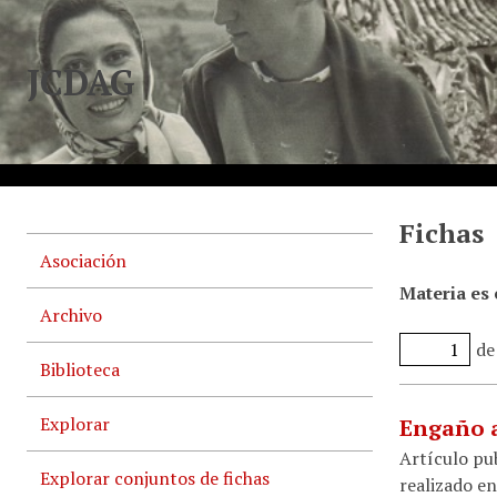
JCDAG
Fichas
Asociación
Materia es
Archivo
de
Biblioteca
Explorar
Engaño a
Artículo pub
Explorar conjuntos de fichas
realizado en