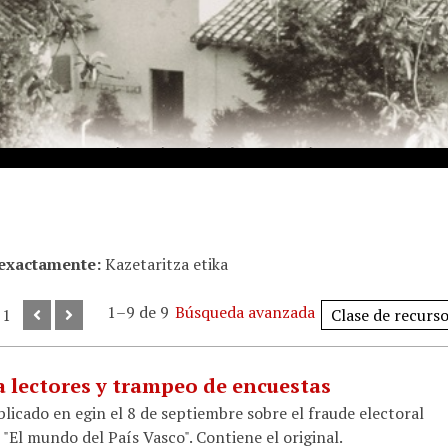
 exactamente
Kazetaritza etika
1–9 de 9
Búsqueda avanzada
 1
 lectores y trampeo de encuestas
licado en egin el 8 de septiembre sobre el fraude electoral
 "El mundo del País Vasco". Contiene el original.