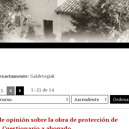
 exactamente
Galdetegiak
1–25 de 54
 3
Ordena
e opinión sobre la obra de protección de
 Cuestionario a abogado.