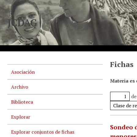
JCDAG
Fichas
Asociación
Materia es
Archivo
de
Biblioteca
Explorar
Sondeo d
Explorar conjuntos de fichas
menores.