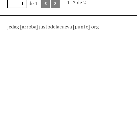
1–2 de 2
de 1
jcdag [arroba] justodelacueva [punto] org