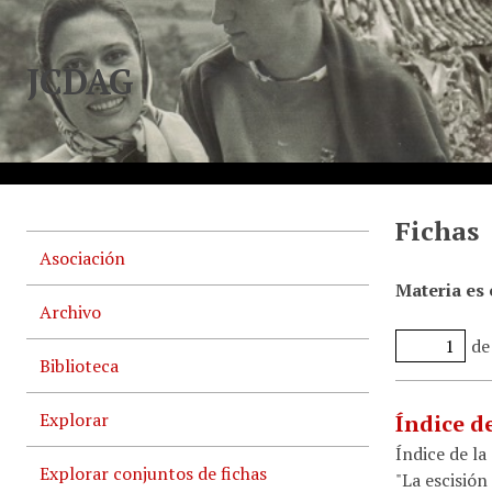
JCDAG
Fichas
Asociación
Materia es
Archivo
de
Biblioteca
Explorar
Índice d
Índice de la
Explorar conjuntos de fichas
"La escisión