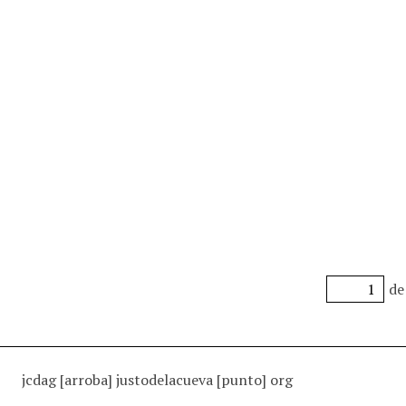
de
jcdag [arroba] justodelacueva [punto] org