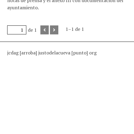
notas de prensa y el anexo III con documentación del
ayuntamiento.
1–1 de 1
de 1
jcdag [arroba] justodelacueva [punto] org