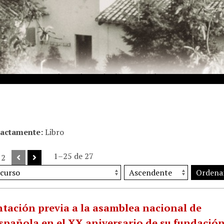
xactamente
Libro
1–25 de 27
 2
Ordena
ación previa a la asamblea nacional de
española en el XX aniversario de su fundació