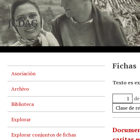
JCDAG
Fichas
Asociación
Texto es e
Archivo
de
Biblioteca
Explorar
Document
Explorar conjuntos de fichas
caritas 