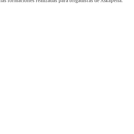
 las formaciones realizadas para brigadistas de Askapena.