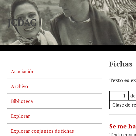
JCDAG
Fichas
Asociación
Texto es e
Archivo
de
Biblioteca
Explorar
Se me ha
Explorar conjuntos de fichas
Texto envia