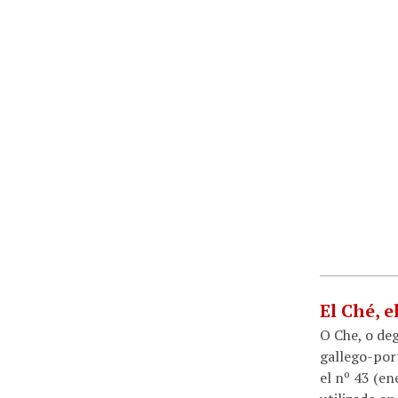
El Ché, 
O Che, o de
gallego-port
el nº 43 (e