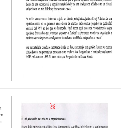
n
en
o