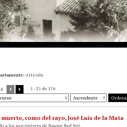
xactamente
Artículo
1–25 de 176
 8
Ordena
 muerto, como del rayo, José Luis de la Mata
do a los suscriptores de Basque Red Net.