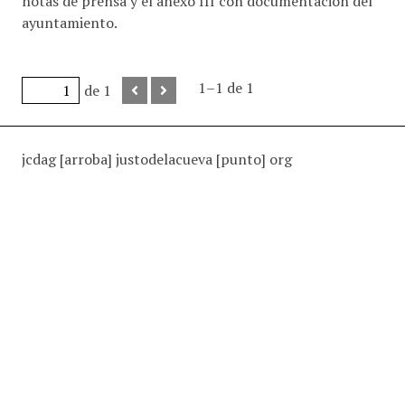
notas de prensa y el anexo III con documentación del
ayuntamiento.
1–1 de 1
de 1
jcdag [arroba] justodelacueva [punto] org