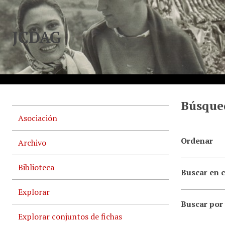
JCDAG
Búsqued
Asociación
Ordenar
Archivo
Biblioteca
Buscar en 
Explorar
Buscar por
Explorar conjuntos de fichas